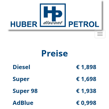
Toggl
navig
Preise
Diesel
€ 1,898
Super
€ 1,698
Super 98
€ 1,938
AdBlue
€ 0,998